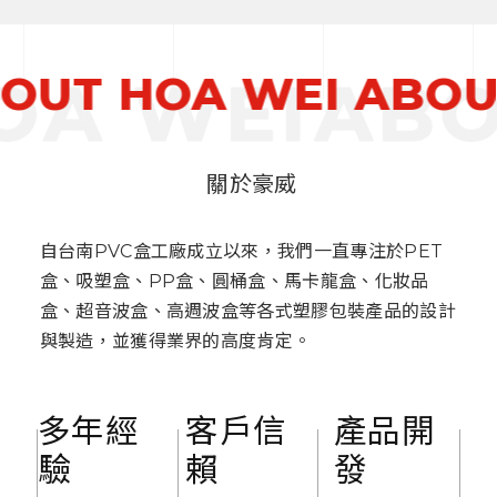
6
9
OUT HOA WEI 
ABOU
1
0
1
關於豪威
自台南PVC盒工廠成立以來，我們一直專注於PET
9
2
6
盒、吸塑盒、PP盒、圓桶盒、馬卡龍盒、化妝品
盒、超音波盒、高週波盒等各式塑膠包裝產品的設計
與製造，並獲得業界的高度肯定。
+
+
萬
多年經
客戶信
產品開
驗
賴
發