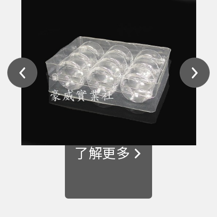
透明盒·PET盒·圓桶
真空成型·泡殼·吸塑
了解更多